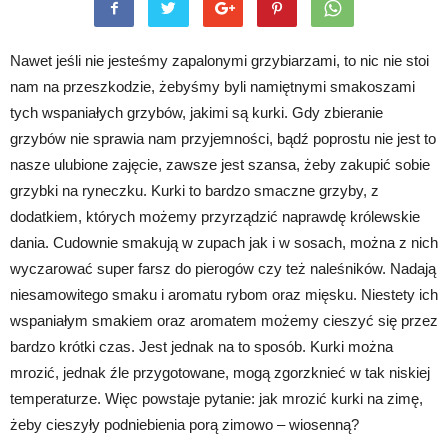
Nawet jeśli nie jesteśmy zapalonymi grzybiarzami, to nic nie stoi
nam na przeszkodzie, żebyśmy byli namiętnymi smakoszami
tych wspaniałych grzybów, jakimi są kurki. Gdy zbieranie
grzybów nie sprawia nam przyjemności, bądź poprostu nie jest to
nasze ulubione zajęcie, zawsze jest szansa, żeby zakupić sobie
grzybki na ryneczku. Kurki to bardzo smaczne grzyby, z
dodatkiem, których możemy przyrządzić naprawdę królewskie
dania. Cudownie smakują w zupach jak i w sosach, można z nich
wyczarować super farsz do pierogów czy też naleśników. Nadają
niesamowitego smaku i aromatu rybom oraz mięsku. Niestety ich
wspaniałym smakiem oraz aromatem możemy cieszyć się przez
bardzo krótki czas. Jest jednak na to sposób. Kurki można
mrozić, jednak źle przygotowane, mogą zgorzknieć w tak niskiej
temperaturze. Więc powstaje pytanie: jak mrozić kurki na zimę,
żeby cieszyły podniebienia porą zimowo – wiosenną?