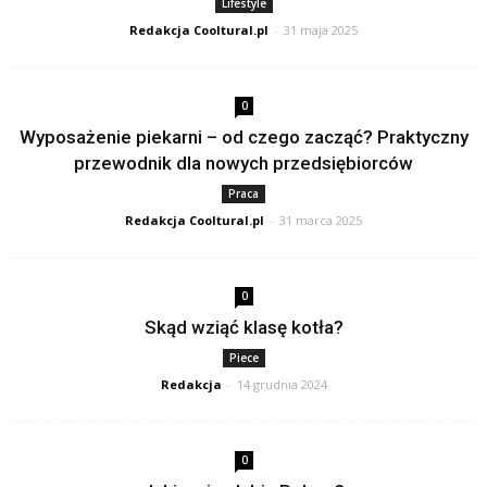
Lifestyle
Redakcja Cooltural.pl
-
31 maja 2025
0
Wyposażenie piekarni – od czego zacząć? Praktyczny
przewodnik dla nowych przedsiębiorców
Praca
Redakcja Cooltural.pl
-
31 marca 2025
0
Skąd wziąć klasę kotła?
Piece
Redakcja
-
14 grudnia 2024
0