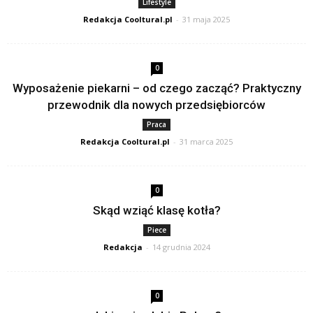
Lifestyle
Redakcja Cooltural.pl
-
31 maja 2025
0
Wyposażenie piekarni – od czego zacząć? Praktyczny
przewodnik dla nowych przedsiębiorców
Praca
Redakcja Cooltural.pl
-
31 marca 2025
0
Skąd wziąć klasę kotła?
Piece
Redakcja
-
14 grudnia 2024
0