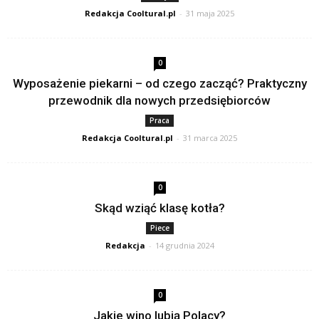
Redakcja Cooltural.pl
-
31 maja 2025
0
Wyposażenie piekarni – od czego zacząć? Praktyczny
przewodnik dla nowych przedsiębiorców
Praca
Redakcja Cooltural.pl
-
31 marca 2025
0
Skąd wziąć klasę kotła?
Piece
Redakcja
-
14 grudnia 2024
0
Jakie wino lubią Polacy?