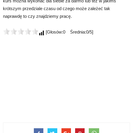
kurs można wykonać dla siebie za darmo lub też w jakimś
krótszym przedziale czasu od czego może zależeć tak
naprawdę to czy znajdziemy pracę.
[Głosów:0 Średnia:0/5]