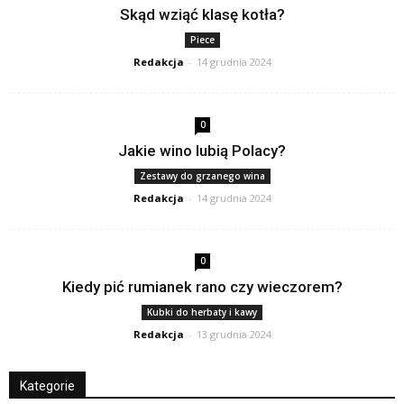
Skąd wziąć klasę kotła?
Piece
Redakcja
-
14 grudnia 2024
0
Jakie wino lubią Polacy?
Zestawy do grzanego wina
Redakcja
-
14 grudnia 2024
0
Kiedy pić rumianek rano czy wieczorem?
Kubki do herbaty i kawy
Redakcja
-
13 grudnia 2024
Kategorie