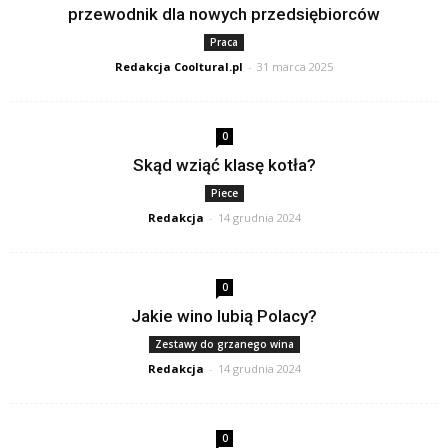
przewodnik dla nowych przedsiębiorców
Praca
Redakcja Cooltural.pl
-
31 marca 2025
0
Skąd wziąć klasę kotła?
Piece
Redakcja
-
14 grudnia 2024
0
Jakie wino lubią Polacy?
Zestawy do grzanego wina
Redakcja
-
14 grudnia 2024
0