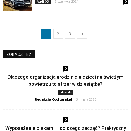
12 czerwca 2024
Audi Q3
0
1
2
3
ZOBACZ TEŻ
0
Dlaczego organizacja urodzin dla dzieci na świeżym
powietrzu to strzał w dziesiątkę?
Lifestyle
Redakcja Cooltural.pl
-
31 maja 2025
0
Wyposażenie piekarni – od czego zacząć? Praktyczny