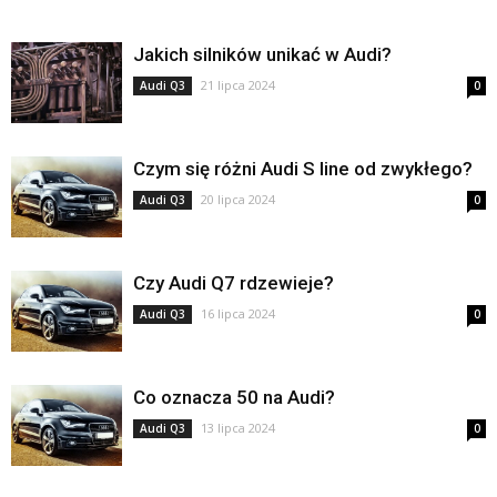
Jakich silników unikać w Audi?
21 lipca 2024
Audi Q3
0
Czym się różni Audi S line od zwykłego?
20 lipca 2024
Audi Q3
0
Czy Audi Q7 rdzewieje?
16 lipca 2024
Audi Q3
0
Co oznacza 50 na Audi?
13 lipca 2024
Audi Q3
0