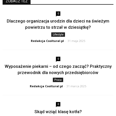
ZOBACZ TEŻ
0
Dlaczego organizacja urodzin dla dzieci na świeżym
powietrzu to strzał w dziesiątkę?
Lifestyle
Redakcja Cooltural.pl
-
31 maja 2025
0
Wyposażenie piekarni – od czego zacząć? Praktyczny
przewodnik dla nowych przedsiębiorców
Praca
Redakcja Cooltural.pl
-
31 marca 2025
0
Skąd wziąć klasę kotła?