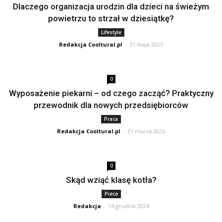
Dlaczego organizacja urodzin dla dzieci na świeżym
powietrzu to strzał w dziesiątkę?
Lifestyle
Redakcja Cooltural.pl
-
31 maja 2025
0
Wyposażenie piekarni – od czego zacząć? Praktyczny
przewodnik dla nowych przedsiębiorców
Praca
Redakcja Cooltural.pl
-
31 marca 2025
0
Skąd wziąć klasę kotła?
Piece
Redakcja
-
14 grudnia 2024