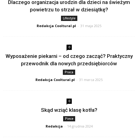
Dlaczego organizacja urodzin dla dzieci na świeżym
powietrzu to strzał w dziesiątkę?
Lifestyle
Redakcja Cooltural.pl
-
31 maja 2025
0
Wyposażenie piekarni – od czego zacząć? Praktyczny
przewodnik dla nowych przedsiębiorców
Praca
Redakcja Cooltural.pl
-
31 marca 2025
0
Skąd wziąć klasę kotła?
Piece
Redakcja
-
14 grudnia 2024