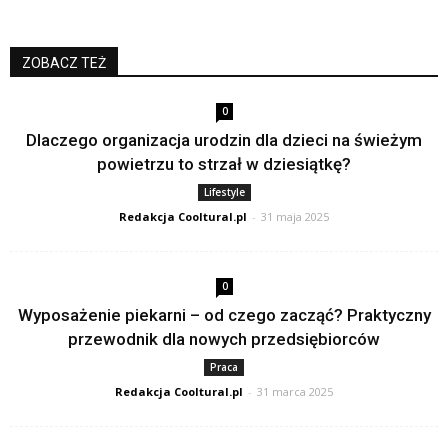
ZOBACZ TEŻ
0
Dlaczego organizacja urodzin dla dzieci na świeżym
powietrzu to strzał w dziesiątkę?
Lifestyle
Redakcja Cooltural.pl
-
31 maja 2025
0
Wyposażenie piekarni – od czego zacząć? Praktyczny
przewodnik dla nowych przedsiębiorców
Praca
Redakcja Cooltural.pl
-
31 marca 2025