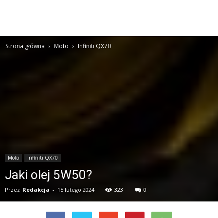
Strona główna
Moto
Infiniti QX70
Moto
Infiniti QX70
Jaki olej 5W50?
Przez
Redakcja
-
15 lutego 2024
323
0