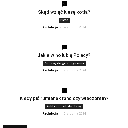
0
Skąd wziąć klasę kotła?
Piece
Redakcja
-
14 grudnia 2024
0
Jakie wino lubią Polacy?
Zestawy do grzanego wina
Redakcja
-
14 grudnia 2024
0
Kiedy pić rumianek rano czy wieczorem?
Kubki do herbaty i kawy
Redakcja
-
13 grudnia 2024