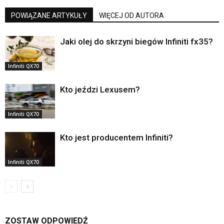
POWIĄZANE ARTYKUŁY
WIĘCEJ OD AUTORA
Jaki olej do skrzyni biegów Infiniti fx35?
Infiniti QX70
Kto jeździ Lexusem?
Infiniti QX70
Kto jest producentem Infiniti?
Infiniti QX70
ZOSTAW ODPOWIEDŹ