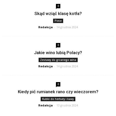
0
Skąd wziąć klasę kotła?
Piece
Redakcja
-
14 grudnia 2024
0
Jakie wino lubią Polacy?
Zestawy do grzanego wina
Redakcja
-
14 grudnia 2024
0
Kiedy pić rumianek rano czy wieczorem?
Kubki do herbaty i kawy
Redakcja
-
13 grudnia 2024