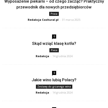
Wyposażenie piekarni – od czego zacząć? Praktyczny
przewodnik dla nowych przedsiębiorców
Praca
Redakcja Cooltural.pl
-
31 marca 2025
0
Skąd wziąć klasę kotła?
Piece
Redakcja
-
14 grudnia 2024
0
Jakie wino lubią Polacy?
Zestawy do grzanego wina
Redakcja
-
14 grudnia 2024