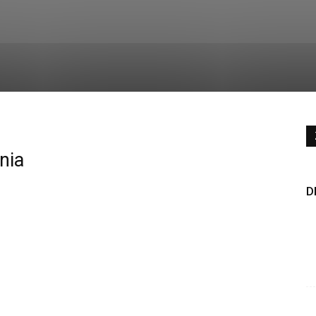
nia
D