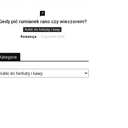
0
Kiedy pić rumianek rano czy wieczorem?
Kubki do herbaty i kawy
Redakcja
-
13 grudnia 2024
Kategorie
tegorie