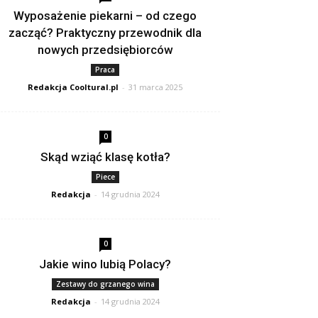
Wyposażenie piekarni – od czego
zacząć? Praktyczny przewodnik dla
nowych przedsiębiorców
Praca
Redakcja Cooltural.pl
-
31 marca 2025
0
Skąd wziąć klasę kotła?
Piece
Redakcja
-
14 grudnia 2024
0
Jakie wino lubią Polacy?
Zestawy do grzanego wina
Redakcja
-
14 grudnia 2024