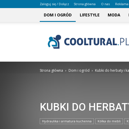
Zaloguj się / Dołącz
Strona główna
O nas
Reklama
DOM I OGRÓD
LIFESTYLE
MODA
COOLTURAL.PL
Strona główna
Dom i ogród
Kubki do herbaty i k
KUBKI DO HERBAT
Hydraulika i armatura kuchenna
Kółka do mebli
K